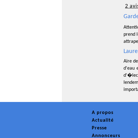
2 avi
Garde
Attent
prend l
attrap
Laure
Aire de
d'eau e
d'�lec
lendem
import
A propos
Actualité
Presse
Annonceurs