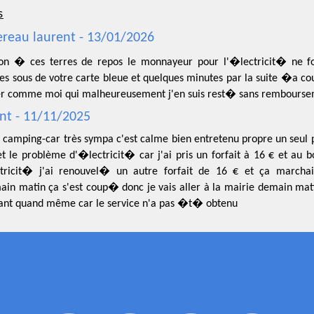
s
reau laurent - 13/01/2026
ion � ces terres de repos le monnayeur pour l'�lectricit� ne 
es sous de votre carte bleue et quelques minutes par la suite �a co
er comme moi qui malheureusement j'en suis rest� sans rembourse
nt - 11/11/2025
 camping-car très sympa c'est calme bien entretenu propre un seul 
t le problème d'�lectricit� car j'ai pris un forfait à 16 € et au b
tricit� j'ai renouvel� un autre forfait de 16 € et ça marchai
ain matin ça s'est coup� donc je vais aller à la mairie demain mat
ant quand même car le service n'a pas �t� obtenu