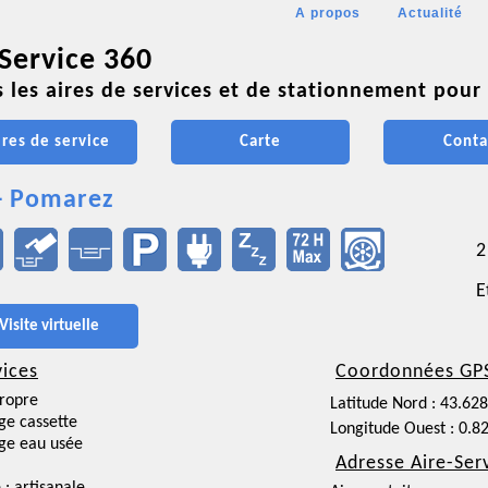
A propos
Actualité
 Service 360
 les aires de services et de stationnement pour 
ires de service
Carte
Conta
- Pomarez
2
E
Visite virtuelle
vices
Coordonnées GP
ropre
Latitude Nord : 43.62
ge cassette
Longitude Ouest : 0.8
ge eau usée
Adresse Aire-Ser