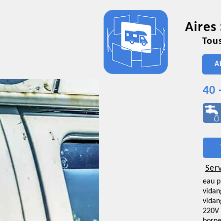
Aires
Tous
A
40 
Ser
eau p
vidan
vidan
220V