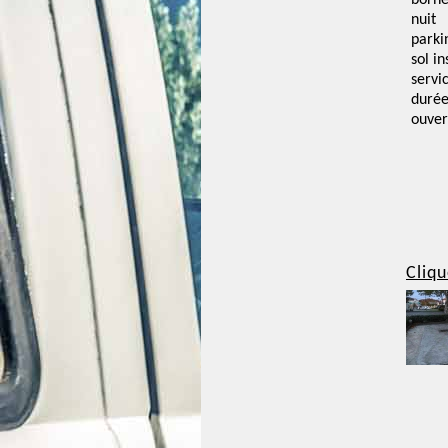
borne
nuit
parki
sol i
servi
duré
ouver
Cliqu