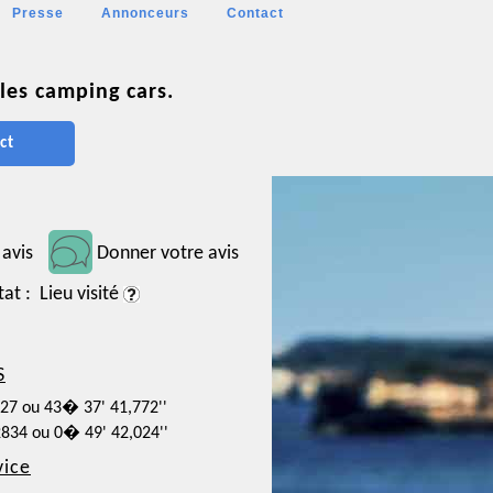
Presse
Annonceurs
Contact
les camping cars.
ct
 avis
Donner votre avis
tat : Lieu visité
S
827 ou 43� 37' 41,772''
2834 ou 0� 49' 42,024''
vice