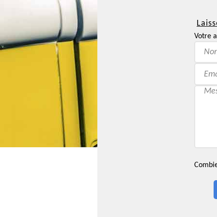
Laiss
Votre a
Combien