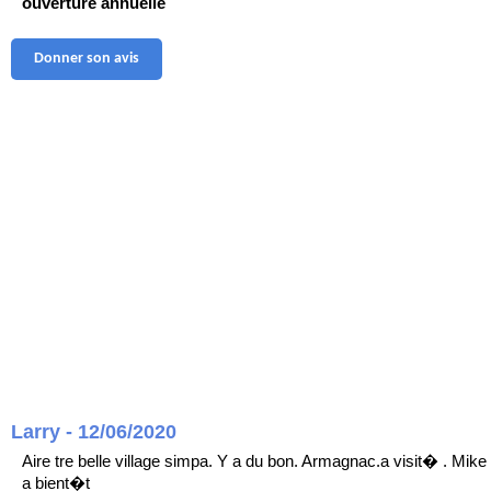
ouverture annuelle
Donner son avis
Larry - 12/06/2020
Aire tre belle village simpa. Y a du bon. Armagnac.a visit� . Mike
a bient�t