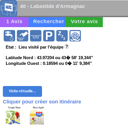
40 - Labastide d'Armagnac
1 Avis
Rechercher
Votre avis
Etat : Lieu visité par l'équipe
Latitude Nord : 43.97204 ou 43� 58' 19,344''
Longitude Ouest : 0.18594 ou 0� 11' 9,384''
Visite virtuelle...
Cliquer pour créer son itinéraire
Google Maps
Plans Apple