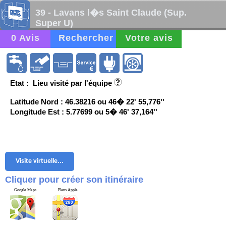
39 - Lavans l�s Saint Claude (Sup.
Super U)
0 Avis
Rechercher
Votre avis
Etat : Lieu visité par l'équipe
Latitude Nord : 46.38216 ou 46� 22' 55,776''
Longitude Est : 5.77699 ou 5� 46' 37,164''
Visite virtuelle...
Cliquer pour créer son itinéraire
Google Maps
Plans Apple