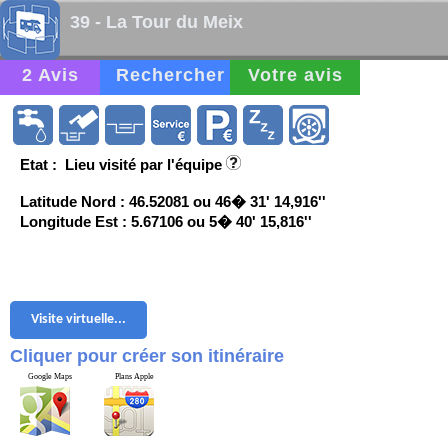
39 - La Tour du Meix
2 Avis
Rechercher
Votre avis
Etat : Lieu visité par l'équipe
Latitude Nord : 46.52081 ou 46� 31' 14,916''
Longitude Est : 5.67106 ou 5� 40' 15,816''
Visite virtuelle...
Cliquer pour créer son itinéraire
Google Maps
Plans Apple