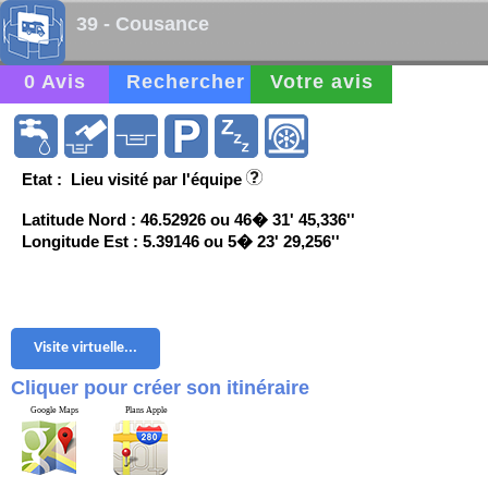
39 - Cousance
0 Avis
Rechercher
Votre avis
Etat : Lieu visité par l'équipe
Latitude Nord : 46.52926 ou 46� 31' 45,336''
Longitude Est : 5.39146 ou 5� 23' 29,256''
Visite virtuelle...
Cliquer pour créer son itinéraire
Google Maps
Plans Apple