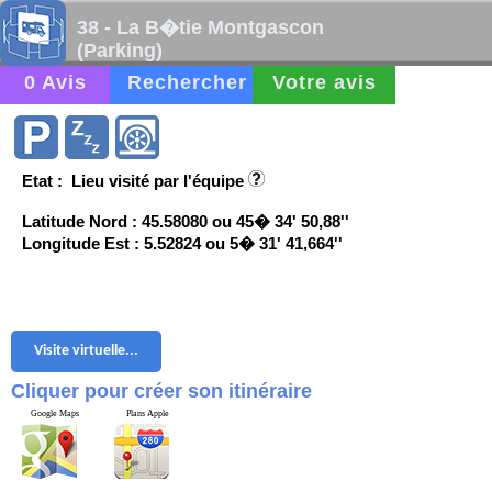
38 - La B�tie Montgascon
(Parking)
0 Avis
Rechercher
Votre avis
Etat : Lieu visité par l'équipe
Latitude Nord : 45.58080 ou 45� 34' 50,88''
Longitude Est : 5.52824 ou 5� 31' 41,664''
Visite virtuelle...
Cliquer pour créer son itinéraire
Google Maps
Plans Apple