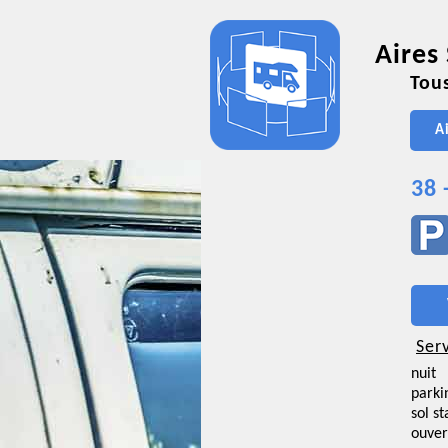
Aires
Tous
A
38 
Ser
nuit
parki
sol st
ouver