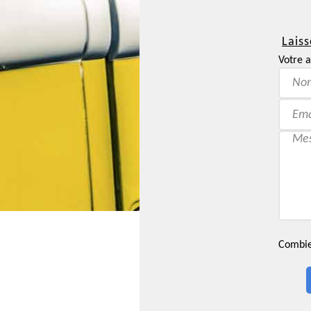
Laiss
Votre a
Combien