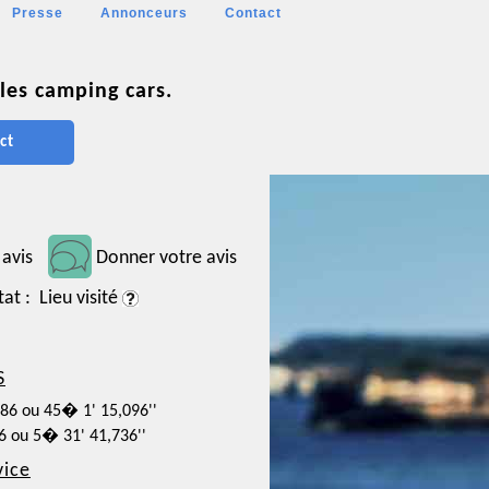
Presse
Annonceurs
Contact
les camping cars.
ct
 avis
Donner votre avis
tat : Lieu visité
S
086 ou 45� 1' 15,096''
26 ou 5� 31' 41,736''
vice