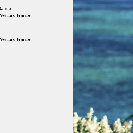
 Balme
ercors, France
ercors, France