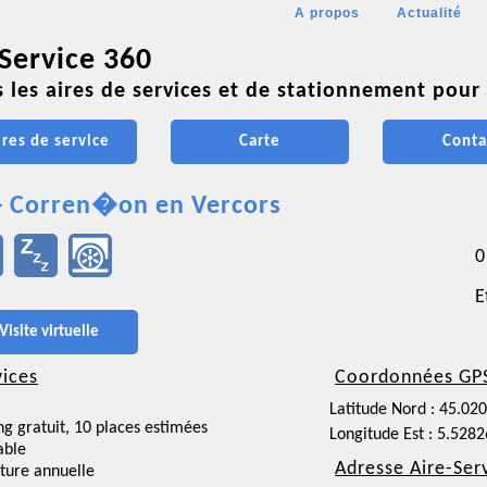
A propos
Actualité
 Service 360
 les aires de services et de stationnement pour 
ires de service
Carte
Conta
- Corren�on en Vercors
0
E
Visite virtuelle
vices
Coordonnées GP
Latitude Nord : 45.02
ng gratuit, 10 places estimées
Longitude Est : 5.528
able
Adresse Aire-Ser
ture annuelle