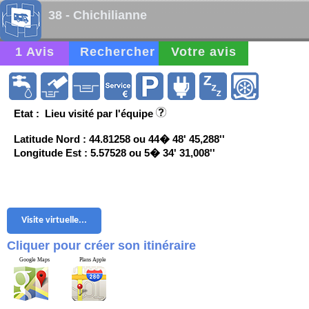
38 - Chichilianne
1 Avis
Rechercher
Votre avis
Etat : Lieu visité par l'équipe
Latitude Nord : 44.81258 ou 44� 48' 45,288''
Longitude Est : 5.57528 ou 5� 34' 31,008''
Visite virtuelle...
Cliquer pour créer son itinéraire
Google Maps
Plans Apple