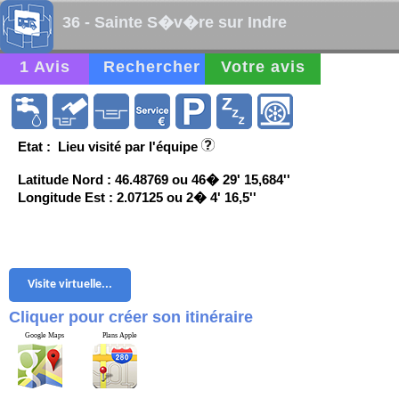
36 - Sainte S�v�re sur Indre
1 Avis
Rechercher
Votre avis
Etat : Lieu visité par l'équipe
Latitude Nord : 46.48769 ou 46� 29' 15,684''
Longitude Est : 2.07125 ou 2� 4' 16,5''
Visite virtuelle...
Cliquer pour créer son itinéraire
Google Maps
Plans Apple