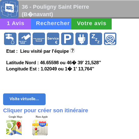
36 - Pouligny Saint Pierre
(B�navant)
1 Avis
Rechercher
Votre avis
Etat : Lieu visité par l'équipe
Latitude Nord : 46.65598 ou 46� 39' 21,528''
Longitude Est : 1.02049 ou 1� 1' 13,764''
Visite virtuelle...
Cliquer pour créer son itinéraire
Google Maps
Plans Apple