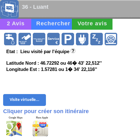
36 - Luant
2 Avis
Rechercher
Votre avis
Etat : Lieu visité par l'équipe
Latitude Nord : 46.72292 ou 46� 43' 22,512''
Longitude Est : 1.57281 ou 1� 34' 22,116''
Visite virtuelle...
Cliquer pour créer son itinéraire
Google Maps
Plans Apple