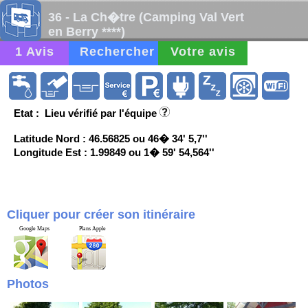
36 - La Ch�tre (Camping Val Vert
en Berry ****)
1 Avis
Rechercher
Votre avis
Etat : Lieu vérifié par l'équipe
Latitude Nord : 46.56825 ou 46� 34' 5,7''
Longitude Est : 1.99849 ou 1� 59' 54,564''
Cliquer pour créer son itinéraire
Google Maps
Plans Apple
Photos