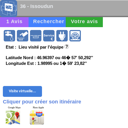
36 - Issoudun
1 Avis
Rechercher
Votre avis
Etat : Lieu visité par l'équipe
Latitude Nord : 46.96397 ou 46� 57' 50,292''
Longitude Est : 1.98995 ou 1� 59' 23,82''
Visite virtuelle...
Cliquer pour créer son itinéraire
Google Maps
Plans Apple