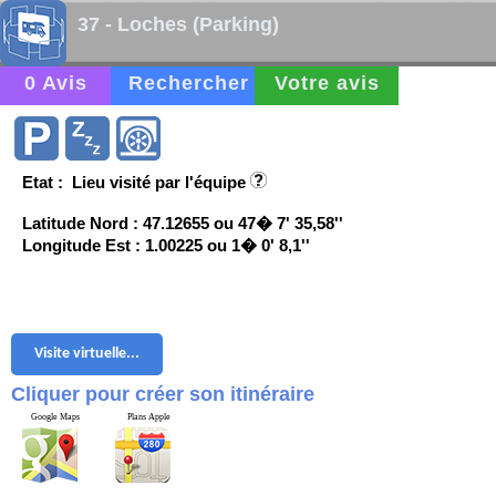
37 - Loches (Parking)
0 Avis
Rechercher
Votre avis
Etat : Lieu visité par l'équipe
Latitude Nord : 47.12655 ou 47� 7' 35,58''
Longitude Est : 1.00225 ou 1� 0' 8,1''
Visite virtuelle...
Cliquer pour créer son itinéraire
Google Maps
Plans Apple