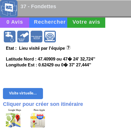
37 - Fondettes
0 Avis
Rechercher
Votre avis
Etat : Lieu visité par l'équipe
Latitude Nord : 47.40909 ou 47� 24' 32,724''
Longitude Est : 0.62429 ou 0� 37' 27,444''
Visite virtuelle...
Cliquer pour créer son itinéraire
Google Maps
Plans Apple