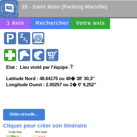
35 - Saint Malo (Parking Marville)
1 Avis
Rechercher
Votre avis
Etat : Lieu visité par l'équipe
Latitude Nord : 48.64175 ou 48� 38' 30,3''
Longitude Ouest : 2.00257 ou 2� 0' 9,252''
Visite virtuelle...
Cliquer pour créer son itinéraire
Google Maps
Plans Apple