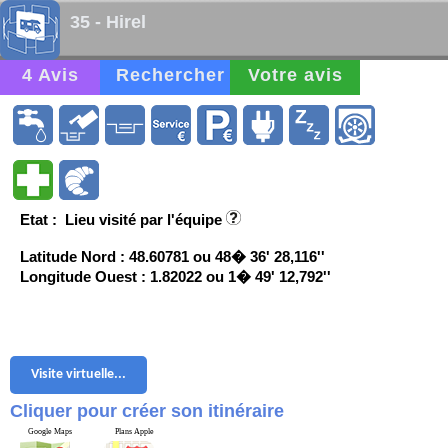
35 - Hirel
4 Avis
Rechercher
Votre avis
Etat : Lieu visité par l'équipe
Latitude Nord : 48.60781 ou 48� 36' 28,116''
Longitude Ouest : 1.82022 ou 1� 49' 12,792''
Visite virtuelle...
Cliquer pour créer son itinéraire
Google Maps
Plans Apple