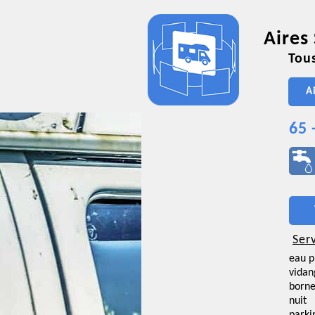
Aires
Tous
A
65 
Ser
eau p
vidan
borne
nuit