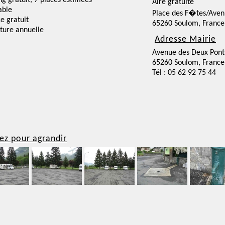
ng gratuit, 7 places estimées
Aire gratuite
able
Place des F�tes/Aven
ce gratuit
65260 Soulom, France
ture annuelle
Adresse Mairie
Avenue des Deux Pont
65260 Soulom, France
Tél : 05 62 92 75 44
ez pour agrandir