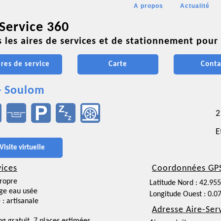
A propos
Actualité
 Service 360
 les aires de services et de stationnement pour 
ires de service
Carte
Conta
- Soulom
2
E
Visite virtuelle
vices
Coordonnées GP
ropre
Latitude Nord : 42.95
ge eau usée
Longitude Ouest : 0.0
 : artisanale
Adresse Aire-Ser