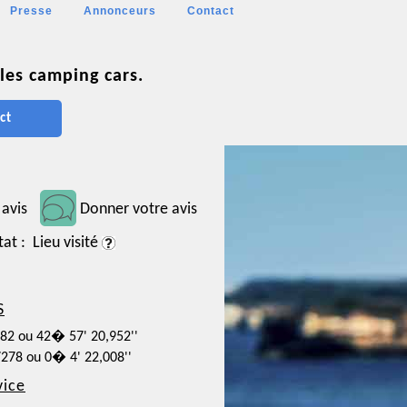
Presse
Annonceurs
Contact
les camping cars.
ct
 avis
Donner votre avis
tat : Lieu visité
S
582 ou 42� 57' 20,952''
7278 ou 0� 4' 22,008''
vice