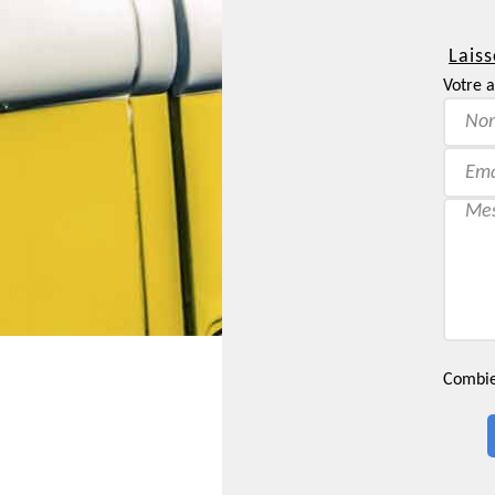
Laiss
Votre a
Combien