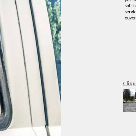
parki
sol st
servi
ouver
Cliqu