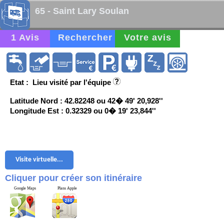
65 - Saint Lary Soulan
1 Avis
Rechercher
Votre avis
Etat : Lieu visité par l'équipe
Latitude Nord : 42.82248 ou 42� 49' 20,928''
Longitude Est : 0.32329 ou 0� 19' 23,844''
Visite virtuelle...
Cliquer pour créer son itinéraire
Google Maps
Plans Apple