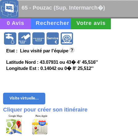
65 - Pouzac (Sup. Intermarch�)
0 Avis
Rechercher
Votre avis
Etat : Lieu visité par l'équipe
Latitude Nord : 43.07931 ou 43� 4' 45,516''
Longitude Est : 0.14042 ou 0� 8' 25,512''
Visite virtuelle...
Cliquer pour créer son itinéraire
Google Maps
Plans Apple