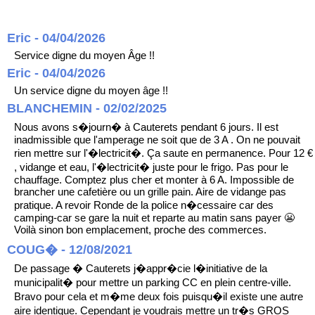
Eric - 04/04/2026
Service digne du moyen Âge !!
Eric - 04/04/2026
Un service digne du moyen âge !!
BLANCHEMIN - 02/02/2025
Nous avons s�journ� à Cauterets pendant 6 jours. Il est
inadmissible que l'amperage ne soit que de 3 A . On ne pouvait
rien mettre sur l'�lectricit�. Ça saute en permanence. Pour 12 €
, vidange et eau, l'�lectricit� juste pour le frigo. Pas pour le
chauffage. Comptez plus cher et monter à 6 A. Impossible de
brancher une cafetière ou un grille pain. Aire de vidange pas
pratique. A revoir Ronde de la police n�cessaire car des
camping-car se gare la nuit et reparte au matin sans payer 😬
Voilà sinon bon emplacement, proche des commerces.
COUG� - 12/08/2021
De passage � Cauterets j�appr�cie l�initiative de la
municipalit� pour mettre un parking CC en plein centre-ville.
Bravo pour cela et m�me deux fois puisqu�il existe une autre
aire identique. Cependant je voudrais mettre un tr�s GROS