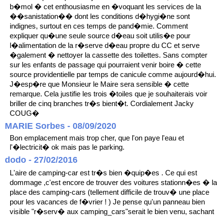
b�mol � cet enthousiasme en �voquant les services de la
��sanistation�� dont les conditions d�hygi�ne sont
indignes, surtout en ces temps de pand�mie. Comment
expliquer qu�une seule source d�eau soit utilis�e pour
l�alimentation de la r�serve d�eau propre du CC et serve
�galement � nettoyer la cassette des toilettes. Sans compter
sur les enfants de passage qui pourraient venir boire � cette
source providentielle par temps de canicule comme aujourd�hui.
J�esp�re que Monsieur le Maire sera sensible � cette
remarque. Cela justifie les trois �toiles que je souhaiterais voir
briller de cinq branches tr�s bient�t. Cordialement Jacky
COUG�
MARIE Sorbes - 08/09/2020
Bon emplacement mais trop cher, que l'on paye l'eau et
l'�lectricit� ok mais pas le parking.
dodo - 27/02/2016
L'aire de camping-car est tr�s bien �quip�es . Ce qui est
dommage ,c'est encore de trouver des voitures stationn�es � la
place des camping-cars (tellement difficile de trouv� une place
pour les vacances de f�vrier ! ) Je pense qu'un panneau bien
visible "r�serv� aux camping_cars"serait le bien venu, sachant