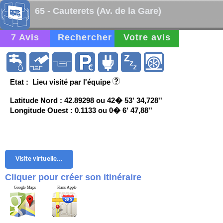
65 - Cauterets (Av. de la Gare)
7 Avis
Rechercher
Votre avis
Etat : Lieu visité par l'équipe
Latitude Nord : 42.89298 ou 42� 53' 34,728''
Longitude Ouest : 0.1133 ou 0� 6' 47,88''
Visite virtuelle...
Cliquer pour créer son itinéraire
Google Maps
Plans Apple