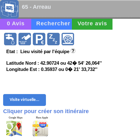
65 - Arreau
0 Avis
Rechercher
Votre avis
Etat : Lieu visité par l'équipe
Latitude Nord : 42.90724 ou 42� 54' 26,064''
Longitude Est : 0.35937 ou 0� 21' 33,732''
Visite virtuelle...
Cliquer pour créer son itinéraire
Google Maps
Plans Apple