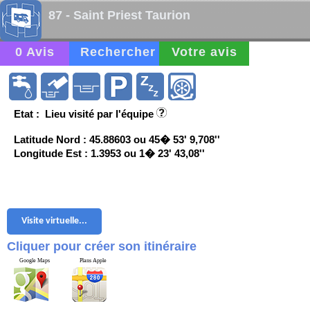
87 - Saint Priest Taurion
0 Avis
Rechercher
Votre avis
Etat : Lieu visité par l'équipe
Latitude Nord : 45.88603 ou 45� 53' 9,708''
Longitude Est : 1.3953 ou 1� 23' 43,08''
Visite virtuelle...
Cliquer pour créer son itinéraire
Google Maps
Plans Apple