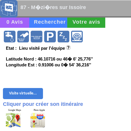
87 - M�zi�res sur Issoire
0 Avis
Rechercher
Votre avis
Etat : Lieu visité par l'équipe
Latitude Nord : 46.10716 ou 46� 6' 25,776''
Longitude Est : 0.91006 ou 0� 54' 36,216''
Visite virtuelle...
Cliquer pour créer son itinéraire
Google Maps
Plans Apple