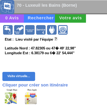
70 - Luxeuil les Bains (Borne)
0 Avis
Rechercher
Votre avis
Etat : Lieu visité par l'équipe
Latitude Nord : 47.82305 ou 47� 49' 22,98''
Longitude Est : 6.38179 ou 6� 22' 54,444''
Visite virtuelle...
Cliquer pour créer son itinéraire
Google Maps
Plans Apple