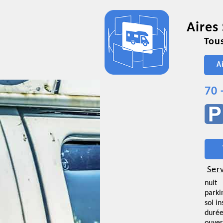
Aires
Tous
A
70 
Ser
nuit
parki
sol i
duré