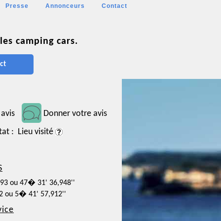
Presse
Annonceurs
Contact
les camping cars.
ct
 avis
Donner votre avis
tat : Lieu visité
S
693 ou 47� 31' 36,948''
42 ou 5� 41' 57,912''
vice