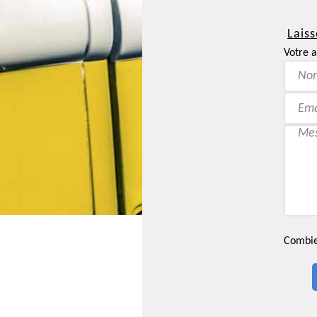
Laiss
Votre a
Combien