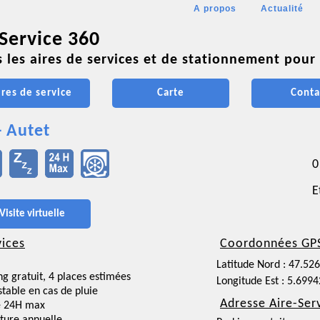
A propos
Actualité
 Service 360
 les aires de services et de stationnement pour 
ires de service
Carte
Conta
- Autet
0
E
Visite virtuelle
vices
Coordonnées GP
Latitude Nord : 47.52
ng gratuit, 4 places estimées
Longitude Est : 5.699
nstable en cas de pluie
Adresse Aire-Ser
e 24H max