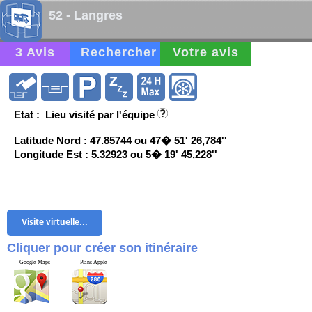
52 - Langres
3 Avis
Rechercher
Votre avis
Etat : Lieu visité par l'équipe
Latitude Nord : 47.85744 ou 47� 51' 26,784''
Longitude Est : 5.32923 ou 5� 19' 45,228''
Visite virtuelle...
Cliquer pour créer son itinéraire
Google Maps
Plans Apple