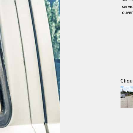
sol st
servi
ouver
Cliqu