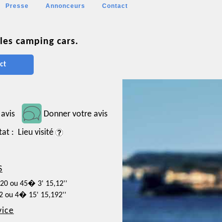
Presse
Annonceurs
Contact
les camping cars.
ct
 avis
Donner votre avis
tat : Lieu visité
S
420 ou 45� 3' 15,12''
22 ou 4� 15' 15,192''
vice