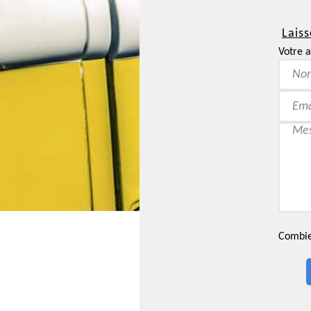
Laiss
Votre a
Combien