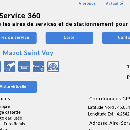
A propos
Actualité
 Service 360
 les aires de services et de stationnement pour 
ires de service
Carte
Conta
- Mazet Saint Voy
1
E
Visite virtuelle
vices
Coordonnées GP
ropre
Latitude Nord : 45.05
ge cassette
Longitude Est : 4.254
ge eau usée
Adresse Aire-Ser
 : Euro Relais