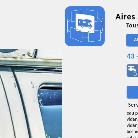
Aires
Tous
A
43 
Ser
eau p
vidan
vidan
borne