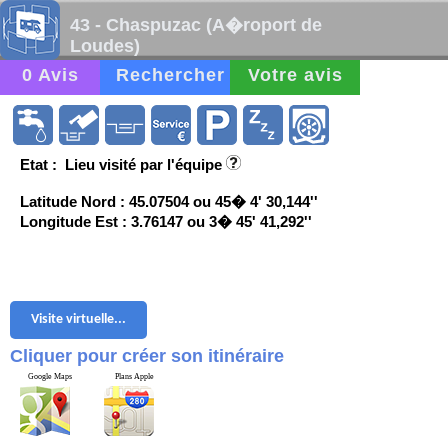
43 - Chaspuzac (A�roport de
Loudes)
0 Avis
Rechercher
Votre avis
Etat : Lieu visité par l'équipe
Latitude Nord : 45.07504 ou 45� 4' 30,144''
Longitude Est : 3.76147 ou 3� 45' 41,292''
Visite virtuelle...
Cliquer pour créer son itinéraire
Google Maps
Plans Apple