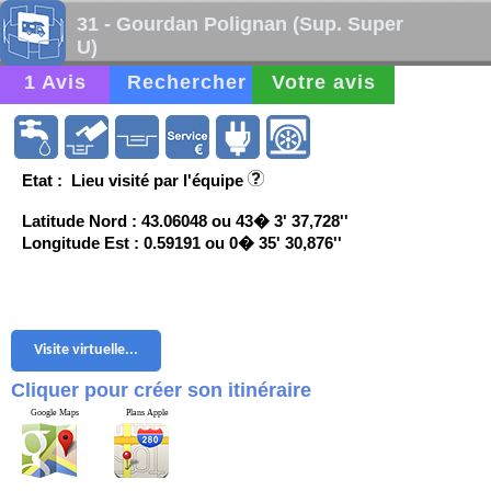
31 - Gourdan Polignan (Sup. Super
U)
1 Avis
Rechercher
Votre avis
Etat : Lieu visité par l'équipe
Latitude Nord : 43.06048 ou 43� 3' 37,728''
Longitude Est : 0.59191 ou 0� 35' 30,876''
Visite virtuelle...
Cliquer pour créer son itinéraire
Google Maps
Plans Apple