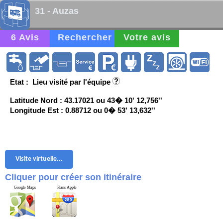
31 - Auzas
6 Avis
Rechercher
Votre avis
Etat : Lieu visité par l'équipe
Latitude Nord : 43.17021 ou 43� 10' 12,756''
Longitude Est : 0.88712 ou 0� 53' 13,632''
Visite virtuelle...
Cliquer pour créer son itinéraire
Google Maps
Plans Apple