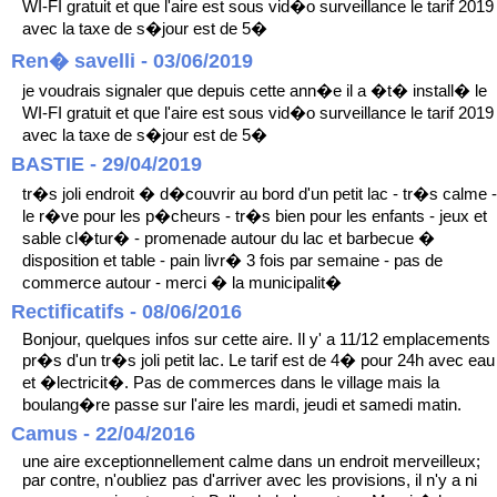
WI-FI gratuit et que l'aire est sous vid�o surveillance le tarif 2019
avec la taxe de s�jour est de 5�
Ren� savelli - 03/06/2019
je voudrais signaler que depuis cette ann�e il a �t� install� le
WI-FI gratuit et que l'aire est sous vid�o surveillance le tarif 2019
avec la taxe de s�jour est de 5�
BASTIE - 29/04/2019
tr�s joli endroit � d�couvrir au bord d'un petit lac - tr�s calme -
le r�ve pour les p�cheurs - tr�s bien pour les enfants - jeux et
sable cl�tur� - promenade autour du lac et barbecue �
disposition et table - pain livr� 3 fois par semaine - pas de
commerce autour - merci � la municipalit�
Rectificatifs - 08/06/2016
Bonjour, quelques infos sur cette aire. Il y' a 11/12 emplacements
pr�s d'un tr�s joli petit lac. Le tarif est de 4� pour 24h avec eau
et �lectricit�. Pas de commerces dans le village mais la
boulang�re passe sur l'aire les mardi, jeudi et samedi matin.
Camus - 22/04/2016
une aire exceptionnellement calme dans un endroit merveilleux;
par contre, n'oubliez pas d'arriver avec les provisions, il n'y a ni