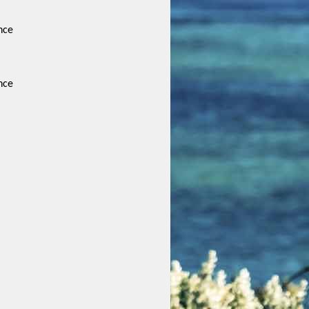
nce
nce