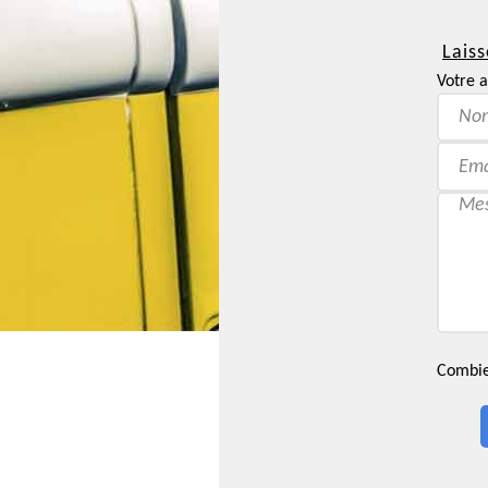
Laiss
Votre a
Combien