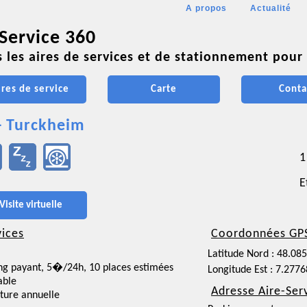
A propos
Actualité
 Service 360
 les aires de services et de stationnement pour 
ires de service
Carte
Conta
- Turckheim
1
E
Visite virtuelle
vices
Coordonnées GP
Latitude Nord : 48.08
ng payant, 5�/24h, 10 places estimées
Longitude Est : 7.277
able
Adresse Aire-Ser
ture annuelle