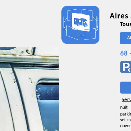
Aires
Tous
A
68 
Ser
nuit
parki
sol st
ouver