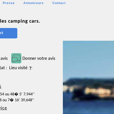
Presse
Annonceurs
Contact
les camping cars.
ct
 avis
Donner votre avis
tat : Lieu visité
S
554 ou 48� 5' 7,944''
68 ou 7� 16' 39,648''
vice