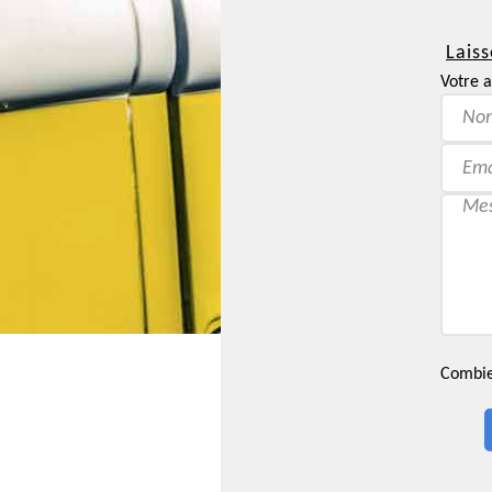
Laiss
Votre a
Combien