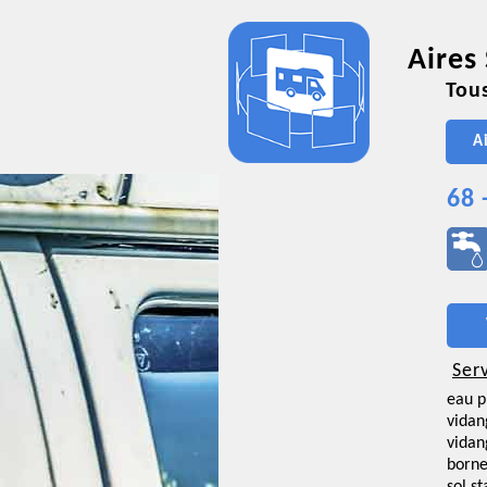
Aires
Tous
A
68 
Ser
eau p
vidan
vidan
borne