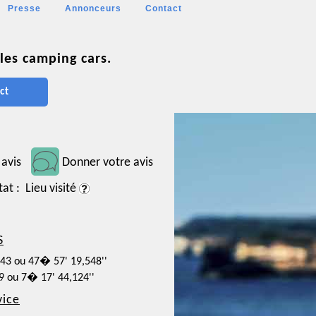
Presse
Annonceurs
Contact
les camping cars.
ct
 avis
Donner votre avis
tat : Lieu visité
S
543 ou 47� 57' 19,548''
59 ou 7� 17' 44,124''
vice