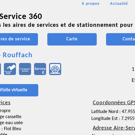
A propos
Actualité
 Service 360
 les aires de services et de stationnement pour 
ires de service
Carte
Conta
- Rouffach
1
E
Visite virtuelle
vices
Coordonnées GP
ropre
Latitude Nord : 47.95
ge cassette
Longitude Est : 7.295
ge eau usée
Adresse Aire-Ser
 : Flot Bleu