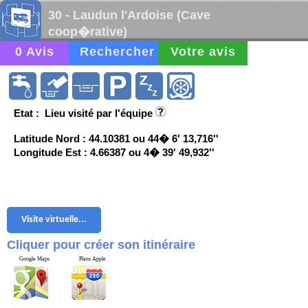
30 - Laudun l'Ardoise (Cave
coop�rative)
0 Avis
Rechercher
Votre avis
Etat : Lieu visité par l'équipe
Latitude Nord : 44.10381 ou 44� 6' 13,716''
Longitude Est : 4.66387 ou 4� 39' 49,932''
Visite virtuelle...
Cliquer pour créer son itinéraire
Google Maps
Plans Apple