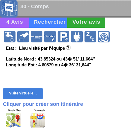
30 - Comps
4 Avis
Rechercher
Votre avis
Etat : Lieu visité par l'équipe
Latitude Nord : 43.85324 ou 43� 51' 11,664''
Longitude Est : 4.60879 ou 4� 36' 31,644''
Visite virtuelle...
Cliquer pour créer son itinéraire
Google Maps
Plans Apple