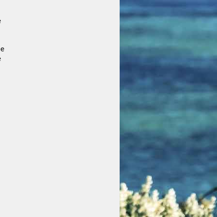
e
le
e