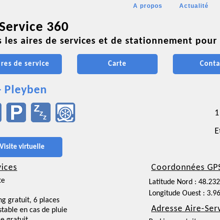
A propos
Actualité
 Service 360
 les aires de services et de stationnement pour 
ires de service
Carte
Conta
- Pleyben
1
E
Visite virtuelle
vices
Coordonnées GP
te
Latitude Nord : 48.23
Longitude Ouest : 3.9
ng gratuit, 6 places
Adresse Aire-Ser
nstable en cas de pluie