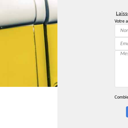
Laiss
Votre a
Combien