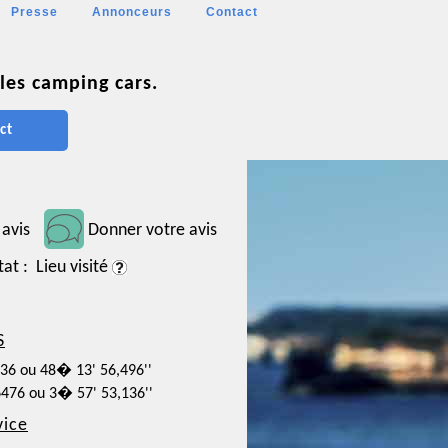
Presse
Annonceurs
Contact
les camping cars.
ct
 avis
Donner votre avis
tat : Lieu visité
S
236 ou 48� 13' 56,496''
6476 ou 3� 57' 53,136''
vice