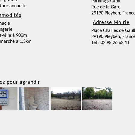
ce gratuit
Parking gratuit
ture annuelle
Rue de la Gare
29190 Pleyben, Franc
modités
Adresse Mairie
macie
ngerie
Place Charles de Gaul
e-ville à 900m
29190 Pleyben, Franc
rmarché à 1,3km
Tél : 02 98 26 68 11
ez pour agrandir