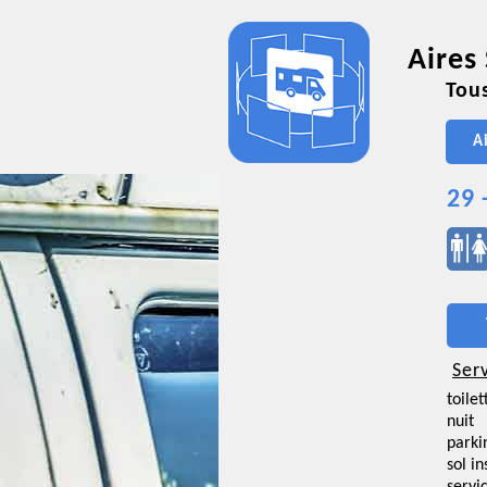
Aires
Tous
A
29 
Ser
toilet
nuit
parki
sol i