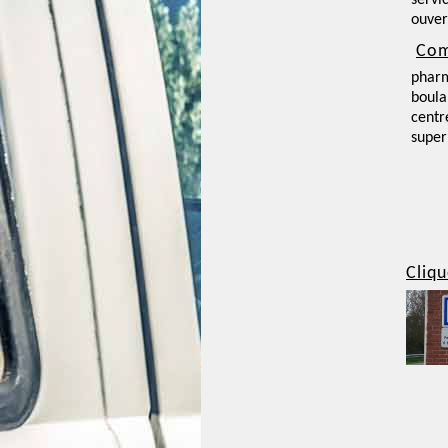
servi
ouver
Com
phar
boula
centr
supe
Cliqu