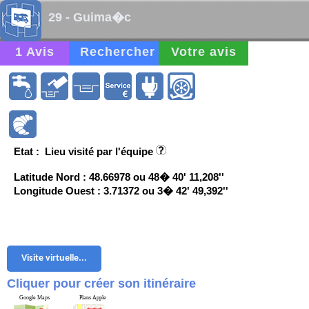
29 - Guima�c
1 Avis
Rechercher
Votre avis
Etat : Lieu visité par l'équipe
Latitude Nord : 48.66978 ou 48� 40' 11,208''
Longitude Ouest : 3.71372 ou 3� 42' 49,392''
Visite virtuelle...
Cliquer pour créer son itinéraire
Google Maps
Plans Apple