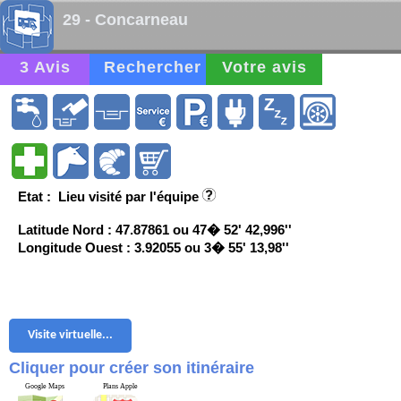
29 - Concarneau
3 Avis
Rechercher
Votre avis
Etat : Lieu visité par l'équipe
Latitude Nord : 47.87861 ou 47� 52' 42,996''
Longitude Ouest : 3.92055 ou 3� 55' 13,98''
Visite virtuelle...
Cliquer pour créer son itinéraire
Google Maps
Plans Apple