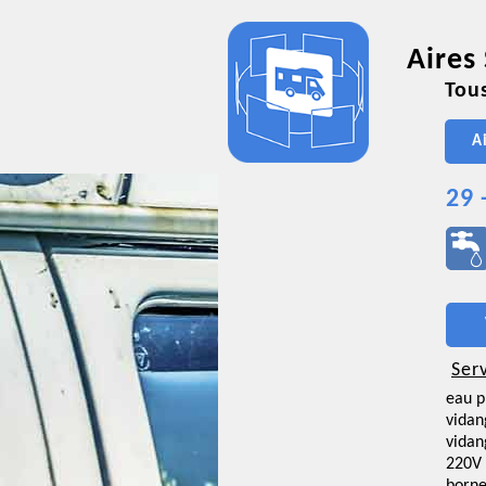
Aires
Tous
A
29 
Ser
eau p
vidan
vidan
220V 