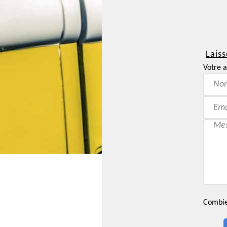
Laiss
Votre a
Combien