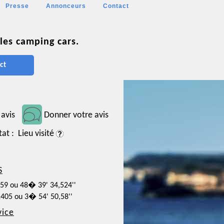
Presse
Annonceurs
Contact
les camping cars.
ct
 avis
Donner votre avis
tat : Lieu visité
S
959 ou 48� 39' 34,524''
1405 ou 3� 54' 50,58''
vice