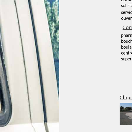
borne
sol st
servi
ouver
Com
phar
bouch
boula
centr
supe
Cliqu