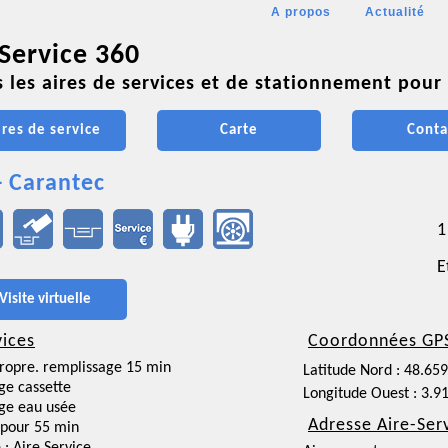
A propos
Actualité
 Service 360
 les aires de services et de stationnement pour 
ires de service
Carte
Conta
- Carantec
1
E
Visite virtuelle
vices
Coordonnées GP
ropre. remplissage 15 min
Latitude Nord : 48.65
ge cassette
Longitude Ouest : 3.9
ge eau usée
Adresse Aire-Ser
pour 55 min