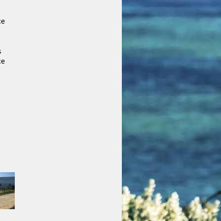
ce
s
ce