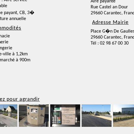
 : Aire Service
Aire payante
able
Rue Castel an Dour
ce payant, CB, 3�
29660 Carantec, Fran
ture annuelle
Adresse Mairie
modités
Place G�n De Gaulle
macie
29660 Carantec, Fran
erie
Tél : 02 98 67 00 30
ngerie
e-ville à 1,2km
rmarché à 900m
ez pour agrandir