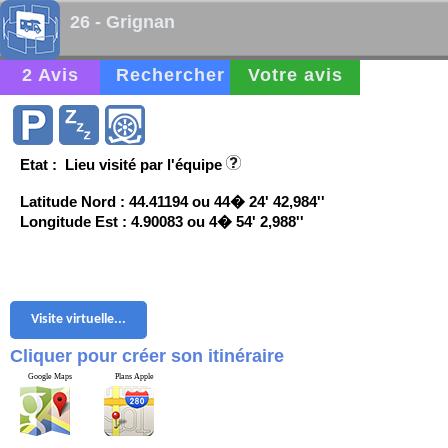
26 - Grignan
2 Avis
Rechercher
Votre avis
Etat : Lieu visité par l'équipe
Latitude Nord : 44.41194 ou 44� 24' 42,984''
Longitude Est : 4.90083 ou 4� 54' 2,988''
Visite virtuelle...
Cliquer pour créer son itinéraire
Google Maps
Plans Apple