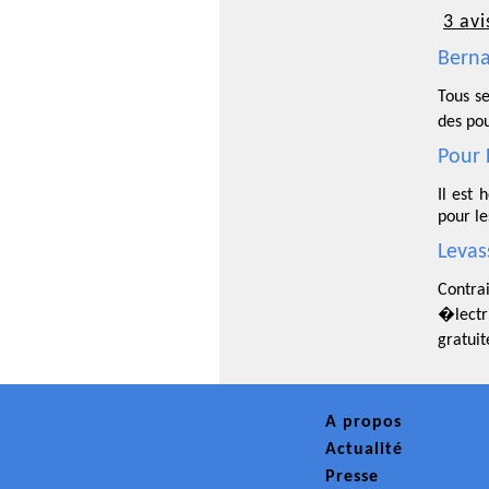
3 avi
Berna
Tous s
des pou
Pour 
Il est
pour le
Levas
Contrai
�lectri
gratuit
A propos
Actualité
Presse