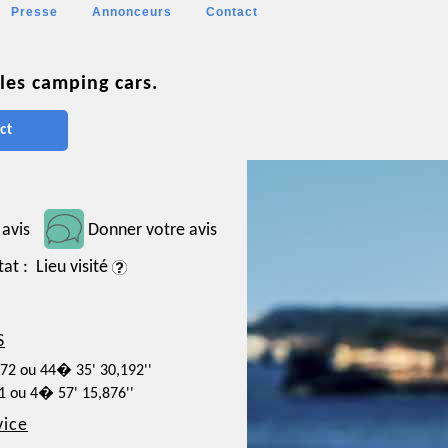
Presse
Annonceurs
Contact
les camping cars.
ct
 avis
Donner votre avis
tat : Lieu visité
S
172 ou 44� 35' 30,192''
41 ou 4� 57' 15,876''
vice