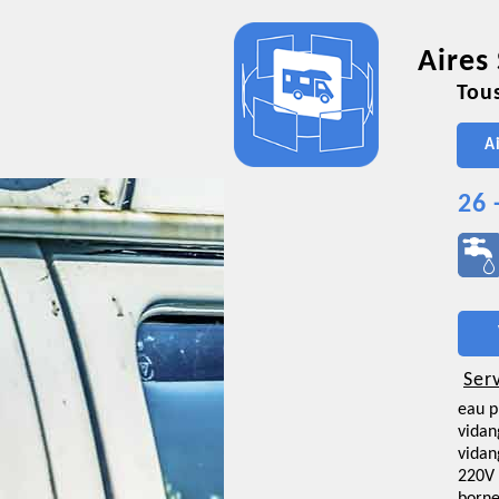
Aires
Tous
A
26 
Ser
eau p
vidan
vidan
220V