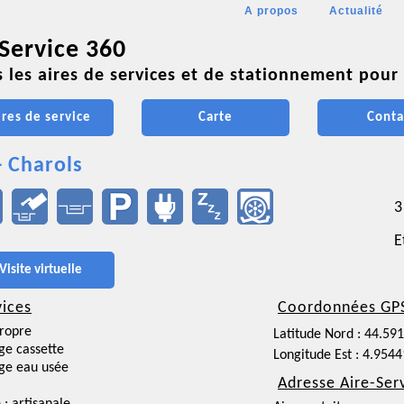
A propos
Actualité
 Service 360
 les aires de services et de stationnement pour 
ires de service
Carte
Conta
- Charols
3
E
Visite virtuelle
vices
Coordonnées GP
ropre
Latitude Nord : 44.59
ge cassette
Longitude Est : 4.954
ge eau usée
Adresse Aire-Ser