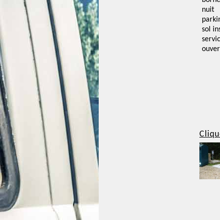
borne
nuit
parki
sol i
servi
ouver
Cliqu