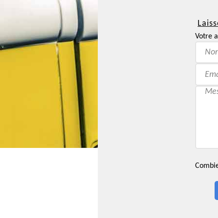
Laiss
Votre a
Combien