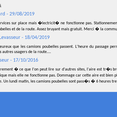
s
rd - 29/08/2019
ervices sur place mais �lectricit� ne fonctionne pas. Stationnem
belles et de la route. Assez bruyant mais gratuit. Merci � la comm
Levasseur - 18/04/2019
 heureux que les camions poubelles passent. L'heure du passage pe
s autres usagers de la route....
seur - 17/10/2016
rement � ce que l'on peut lire sur d'autres sites, l'aire est tr�s br
que mais elle ne fonctionne pas. Dommage car cette aire est bien p
e. Un lundi matin, les camions poubelles sont pass�s � 6 heures tre