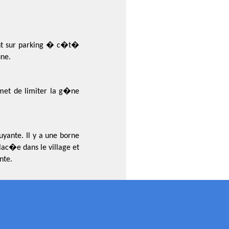
ent sur parking � c�t�
une.
rmet de limiter la g�ne
uyante. Il y a une borne
lac�e dans le village et
nte.