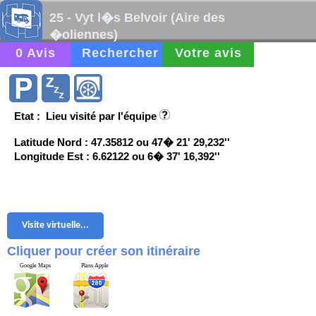
25 - Vyt l�s Belvoir (Aire des
�oliennes)
0 Avis
Rechercher
Votre avis
Etat : Lieu visité par l'équipe
Latitude Nord : 47.35812 ou 47� 21' 29,232''
Longitude Est : 6.62122 ou 6� 37' 16,392''
Visite virtuelle...
Cliquer pour créer son itinéraire
Google Maps
Plans Apple