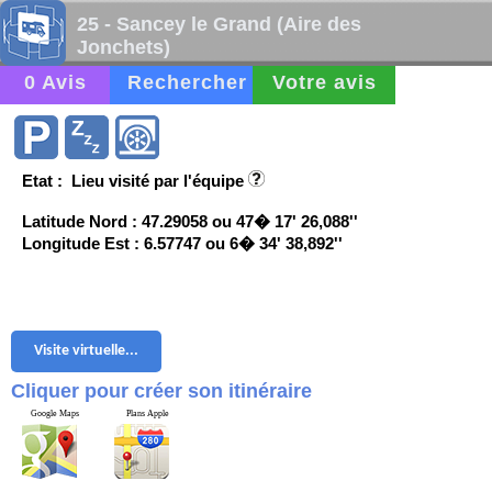
25 - Sancey le Grand (Aire des
Jonchets)
0 Avis
Rechercher
Votre avis
Etat : Lieu visité par l'équipe
Latitude Nord : 47.29058 ou 47� 17' 26,088''
Longitude Est : 6.57747 ou 6� 34' 38,892''
Visite virtuelle...
Cliquer pour créer son itinéraire
Google Maps
Plans Apple