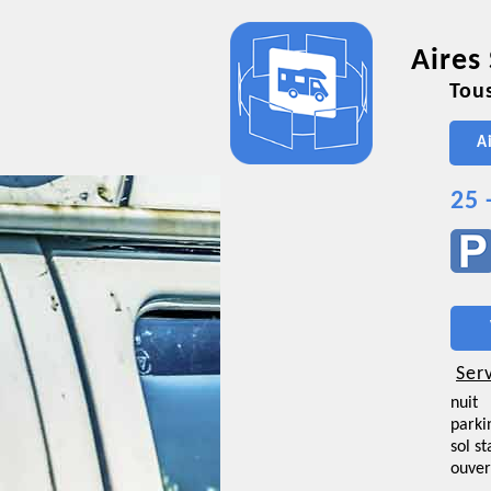
Aires
Tous
A
25 
Ser
nuit
parki
sol st
ouver