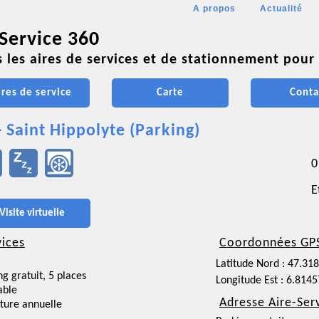
A propos
Actualité
 Service 360
 les aires de services et de stationnement pour 
ires de service
Carte
Conta
- Saint Hippolyte (Parking)
0
E
Visite virtuelle
vices
Coordonnées GP
Latitude Nord : 47.31
ng gratuit, 5 places
Longitude Est : 6.814
able
Adresse Aire-Ser
ture annuelle