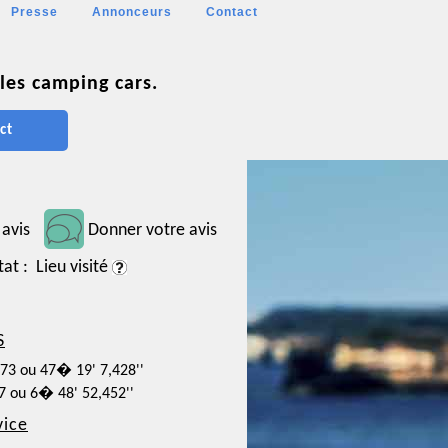
Presse
Annonceurs
Contact
les camping cars.
ct
 avis
Donner votre avis
tat : Lieu visité
S
873 ou 47� 19' 7,428''
57 ou 6� 48' 52,452''
vice