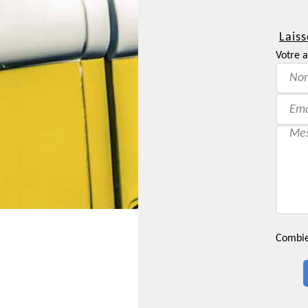
Laiss
Votre a
Combien