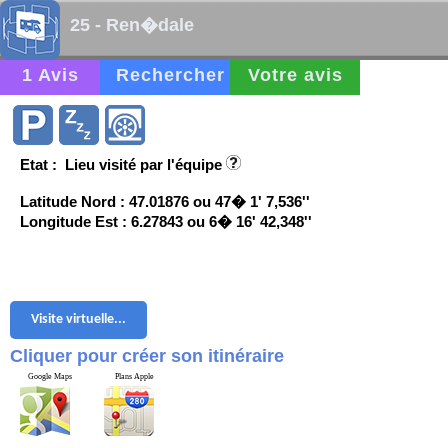
25 - Ren�dale
1 Avis
Rechercher
Votre avis
Etat : Lieu visité par l'équipe
Latitude Nord : 47.01876 ou 47� 1' 7,536''
Longitude Est : 6.27843 ou 6� 16' 42,348''
Visite virtuelle...
Cliquer pour créer son itinéraire
Google Maps
Plans Apple