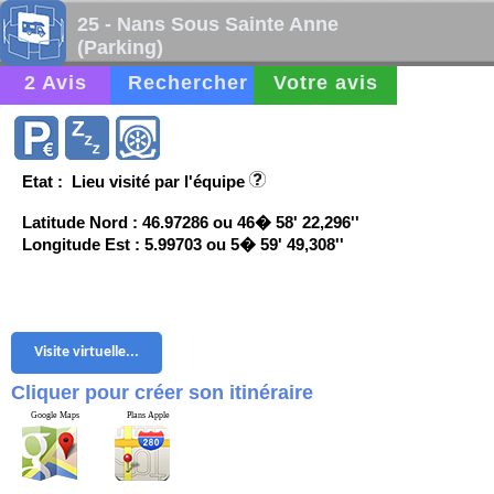
25 - Nans Sous Sainte Anne
(Parking)
2 Avis
Rechercher
Votre avis
Etat : Lieu visité par l'équipe
Latitude Nord : 46.97286 ou 46� 58' 22,296''
Longitude Est : 5.99703 ou 5� 59' 49,308''
Visite virtuelle...
Cliquer pour créer son itinéraire
Google Maps
Plans Apple