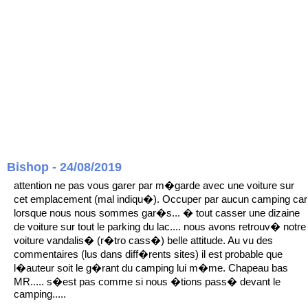
Bishop - 24/08/2019
attention ne pas vous garer par m�garde avec une voiture sur
cet emplacement (mal indiqu�). Occuper par aucun camping car
lorsque nous nous sommes gar�s... � tout casser une dizaine
de voiture sur tout le parking du lac.... nous avons retrouv� notre
voiture vandalis� (r�tro cass�) belle attitude. Au vu des
commentaires (lus dans diff�rents sites) il est probable que
l�auteur soit le g�rant du camping lui m�me. Chapeau bas
MR..... s�est pas comme si nous �tions pass� devant le
camping.....