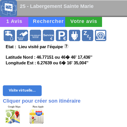
25 - Labergement Sainte Marie
1 Avis
Rechercher
Votre avis
Etat : Lieu visité par l'équipe
Latitude Nord : 46.77151 ou 46� 46' 17,436''
Longitude Est : 6.27639 ou 6� 16' 35,004''
Visite virtuelle...
Cliquer pour créer son itinéraire
Google Maps
Plans Apple