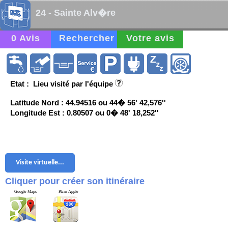
24 - Sainte Alv�re
0 Avis
Rechercher
Votre avis
Etat : Lieu visité par l'équipe
Latitude Nord : 44.94516 ou 44� 56' 42,576''
Longitude Est : 0.80507 ou 0� 48' 18,252''
Visite virtuelle...
Cliquer pour créer son itinéraire
Google Maps
Plans Apple