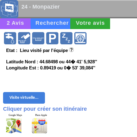
24 - Monpazier
2 Avis
Rechercher
Votre avis
Etat : Lieu visité par l'équipe
Latitude Nord : 44.68498 ou 44� 41' 5,928''
Longitude Est : 0.89419 ou 0� 53' 39,084''
Visite virtuelle...
Cliquer pour créer son itinéraire
Google Maps
Plans Apple