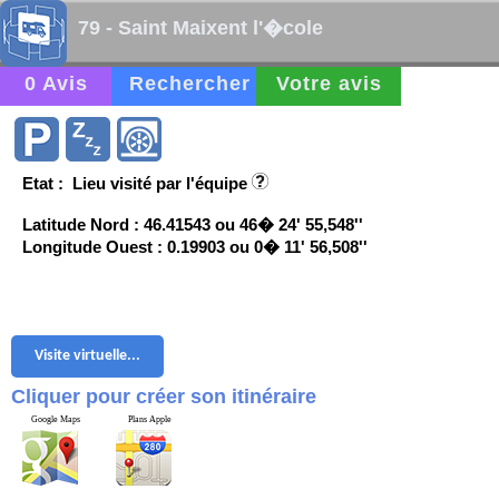
79 - Saint Maixent l'�cole
0 Avis
Rechercher
Votre avis
Etat : Lieu visité par l'équipe
Latitude Nord : 46.41543 ou 46� 24' 55,548''
Longitude Ouest : 0.19903 ou 0� 11' 56,508''
Visite virtuelle...
Cliquer pour créer son itinéraire
Google Maps
Plans Apple